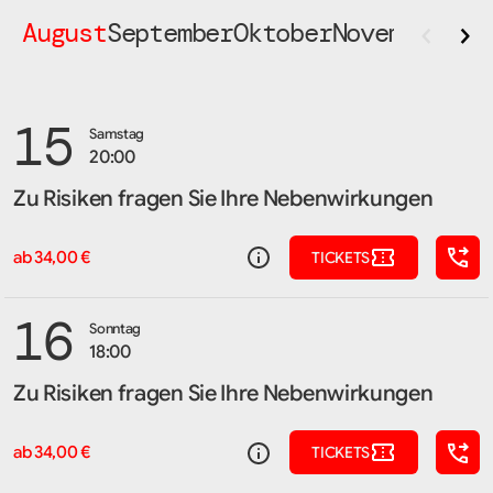
‹
›
August
September
Oktober
November
Dez
15
Samstag
20:00
Zu Risiken fragen Sie Ihre Nebenwirkungen
ab 34,00 €
TICKETS
16
Sonntag
18:00
Zu Risiken fragen Sie Ihre Nebenwirkungen
ab 34,00 €
TICKETS