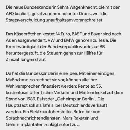
Die neue Bundeskanzlerin Sahra Wagenknecht, die mit der
AFD koaliert, gerät zunehmend unter Druck, weil die
Staatsverschuldung unaufhaltsam voranschreitet.
Das Käsebrötchen kostet 14 Euro, BASF und Bayer sind nach
Asien ausgewandert, VW und BMW gehören zu Tesla. Die
Kreditwürdigkeit der Bundesrepublik wurde auf BB
heruntergestuft, die Steuern gehen zur Hälfte für
Zinszahlungen drauf.
Da hat die Bundeskanzlerin eine Idee. Mit einer einzigen
Maßnahme, so rechnet sie vor, können alle ihre
Wahlversprechen finanziert werden: Rente ab 55,
kostenloser öffentlicher Verkehr und Mietendeckel auf dem
Stand von 1989. Es ist der „Geheimplan Berlin“. Die
Hauptstadt soll als Tafelsilber Deutschlands verkauft
werden. Ein Elektroautohersteller, Betreiber von
Sprachnachrichtendiensten, Mars-Raketen und
Gehirnimplantaten schlägt sofort zu …