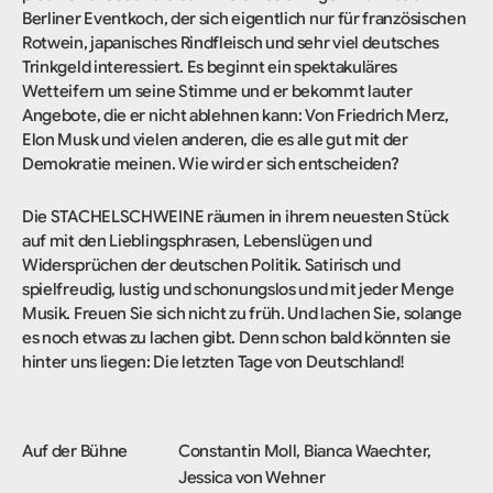
Berliner Eventkoch, der sich eigentlich nur für französischen
Rotwein, japanisches Rindfleisch und sehr viel deutsches
Trinkgeld interessiert. Es beginnt ein spektakuläres
Wetteifern um seine Stimme und er bekommt lauter
Angebote, die er nicht ablehnen kann: Von Friedrich Merz,
Elon Musk und vielen anderen, die es alle gut mit der
Demokratie meinen. Wie wird er sich entscheiden?
Die STACHELSCHWEINE räumen in ihrem neuesten Stück
auf mit den Lieblingsphrasen, Lebenslügen und
Widersprüchen der deutschen Politik. Satirisch und
spielfreudig, lustig und schonungslos und mit jeder Menge
Musik. Freuen Sie sich nicht zu früh. Und lachen Sie, solange
es noch etwas zu lachen gibt. Denn schon bald könnten sie
hinter uns liegen: Die letzten Tage von Deutschland!
Auf der Bühne
Constantin Moll, Bianca Waechter,
Jessica von Wehner