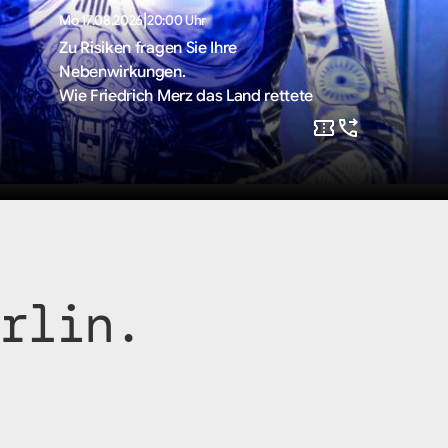
|
Mo 17.08.2026
20:00 Uhr
Zu Risiken fragen Sie Ihre
Nebenwirkungen.
Wie Friedrich Merz das Land rettete
rlin.