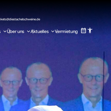
ckets@diestachelschweine.de
s
Über uns
Aktuelles
Vermietung